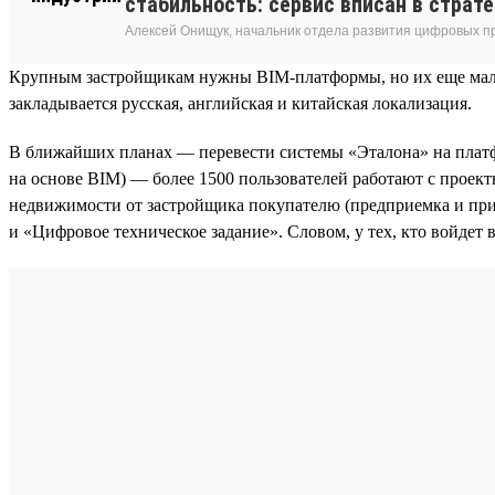
стабильность: сервис вписан в страт
Алексей Онищук, начальник отдела развития цифровых п
Крупным застройщикам нужны BIM-платформы, но их еще мало. 
закладывается русская, английская и китайская локализация.
В ближайших планах — перевести системы «Эталона» на платф
на основе BIM) — более 1500 пользователей работают с проек
недвижимости от застройщика покупателю (предприемка и при
и «Цифровое техническое задание». Словом, у тех, кто войдет в