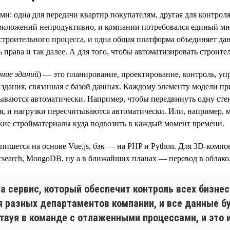
и: одна для передачи квартир покупателям, другая для контроля
приложений непродуктивно, и компании потребовался единый мн
 строительного процесса, и одна общая платформа объединяет да
 права и так далее. А для того, чтобы автоматизировать строит
ание зданий
) — это планирование, проектирование, контроль, уп
ь здания, связанная с базой данных. Каждому элементу модели 
ываются автоматически. Например, чтобы передвинуть одну сте
я, и нагрузки пересчитываются автоматически. Или, например, 
какие стройматериалы куда подвозить в каждый момент времени.
 пишется на основе Vue.js, бэк — на PHP и Python. Для 3D-комп
ticsearch, MongoDB, ну а в ближайших планах — перевод в облако
 сервис, который обеспечит контроль всех бизнес
ля разных департаментов компании, и все данные 
вуя в команде с отлаженными процессами, и это и