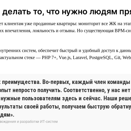
делать то, что нужно людям пр
 клиентам уже проданные квартиры: мониторит все ЖК на этапе
 их впечатления, лояльность и отзывы. Но существующая BPM-сис
нутренних систем, обеспечит быстрый и удобный доступ к данн
 актуальном стеке — PHP 7+, Vue.js, Laravel, PostgreSQL, Git, We
х преимущества. Во-первых, каждый член команды
опыт непросто получить. Соответственно, у нас нет
 нужные пользователям здесь и сейчас. Наши реш
зультаты своей работы, получаем быструю обратну
юдям».
овождения и разработки ИТ-систем