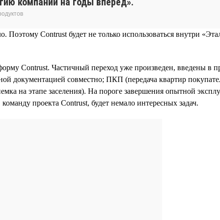
егию компании на годы вперед».
родуктов
Поэтому Contrust будет не только использоваться внутри «Этал
орму Contrust. Частичный переход уже произведен, введены в
тной документацией совместно; ПКП (передача квартир покупат
емка на этапе заселения). На пороге завершения опытной эксп
 команду проекта Contrust, будет немало интересных задач.