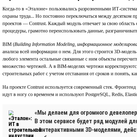
Когда-то в «Эталоне» пользовались разрозненными ИТ-системам
охраны труда... Но постоянно переключаться между десятком 
проектов — Contrust. Каждый модуль отвечает за свою область
процедуры, грамотно переиспользовать данные, разграничивать
BIM (
Building Information Modeling, информационное моделиров
анализа всей информации о нем. Для этого строится 3D-модел
любого элемента остальные связанные с ним объекты пересчит
множество чертежей. А в BIM-моделях чертежи корректируютс
строительных работ с учетом отставания от сроков и понять, 
На проекте Contrust используется современный стек. Фронтенд
идут в ногу со временем и используют PostgreSQL, Redis, Elas
«Мы делаем для огромного девелопера
В этом сервисе будет ряд модулей д
с интерактивными 3D-моделями, дейст