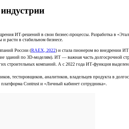
 индустрии
дрения ИТ-решений в свои бизнес-процессы. Разработка в «Этал
ы и расти в стабильном бизнесе.
мпаний России (
RAEX, 2022
) и стала пионером во внедрении И
ние зданий по 3D-моделям). ИТ — важная часть долгосрочной ст
угих строительных компаний. А с 2022 года ИТ-функция выделе
чиков, тестировщиков, аналитиков, владельцев продукта в долг
платформа Contrust и «Личный кабинет сотрудника».