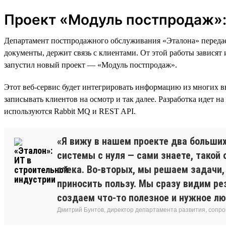
Проект «Модуль постпродаж»: 
Департамент постпродажного обслуживания «Эталона» передает
документы, держит связь с клиентами. От этой работы зависят
запустил новый проект — «Модуль постпродаж».
Этот веб-сервис будет интегрировать информацию из многих в
записывать клиентов на осмотр и так далее. Разработка идет на
используются Rabbit MQ и REST API.
«Я вижу в нашем проекте два больши
системы с нуля — сами знаете, такой 
стека. Во-вторых, мы решаем задачи,
приносить пользу. Мы сразу видим ре
создаем что-то полезное и нужное л
Дмитрий Бунтов, директор департамента развития, сопр