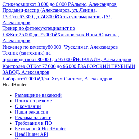
Стикеровщик
от
3 000
до
6 000
₽
Альянс, Александров
Продавец-кассир (Александров, ул. Ленина,
13с1)
от
63 300
до
74 800
₽
Сеть супермаркетов ДА!,
Александров
Тренер по фитнесу/специалист по
ЛФК
от
25 000
до
75 000
₽
Хлыновских Инна Юрьевна,
Александров
Инженер по качеству
80 000
₽
Русклимат, Александров
Техник (сантехник) на
производство
от
80 000
до
95 000
₽
НОВЛАЙН, Александров
Контролер ОТК
от
77 000
до
96 000
₽
ЗАГОРСКИЙ ТРУБНЫЙ
ЗАВОД, Александров
Лаборант
57 000
₽
Дёке Хоум Системс, Александров
HeadHunter
Размещение вакансий
Поиск по резюме
О компании
Наши вакансии
Реклама на сайте
Требования к ПО
Безопасный HeadHunter
HeadHunter API