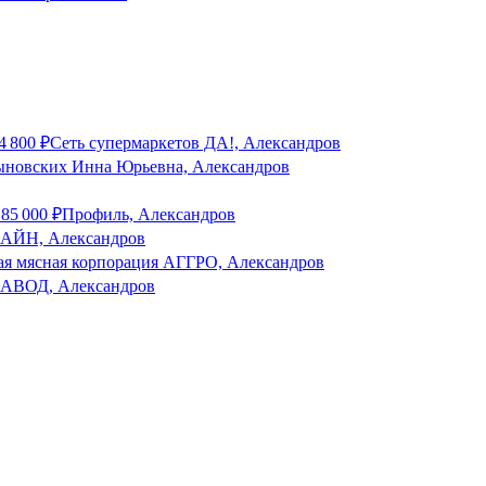
4 800
₽
Сеть супермаркетов ДА!, Александров
новских Инна Юрьевна, Александров
о
85 000
₽
Профиль, Александров
ЙН, Александров
я мясная корпорация АГГРО, Александров
ВОД, Александров