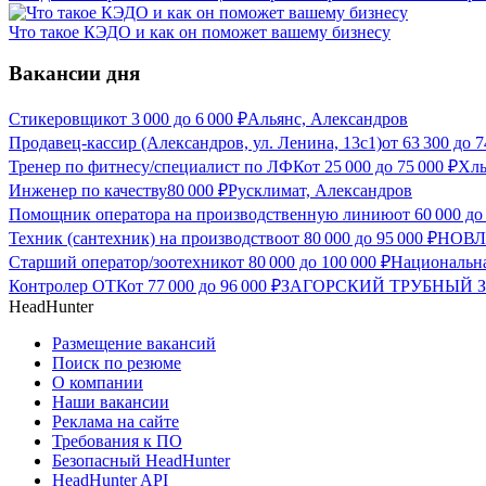
Что такое КЭДО и как он поможет вашему бизнесу
Вакансии дня
Стикеровщик
от
3 000
до
6 000
₽
Альянс, Александров
Продавец-кассир (Александров, ул. Ленина, 13с1)
от
63 300
до
7
Тренер по фитнесу/специалист по ЛФК
от
25 000
до
75 000
₽
Хлы
Инженер по качеству
80 000
₽
Русклимат, Александров
Помощник оператора на производственную линию
от
60 000
д
Техник (сантехник) на производство
от
80 000
до
95 000
₽
НОВЛА
Старший оператор/зоотехник
от
80 000
до
100 000
₽
Национальна
Контролер ОТК
от
77 000
до
96 000
₽
ЗАГОРСКИЙ ТРУБНЫЙ ЗА
HeadHunter
Размещение вакансий
Поиск по резюме
О компании
Наши вакансии
Реклама на сайте
Требования к ПО
Безопасный HeadHunter
HeadHunter API