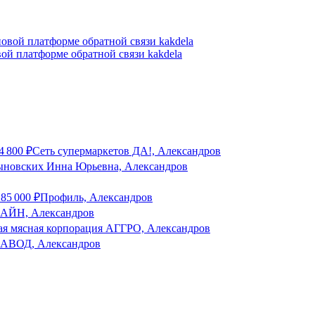
ой платформе обратной связи kakdela
4 800
₽
Сеть супермаркетов ДА!, Александров
новских Инна Юрьевна, Александров
о
85 000
₽
Профиль, Александров
ЙН, Александров
я мясная корпорация АГГРО, Александров
ВОД, Александров