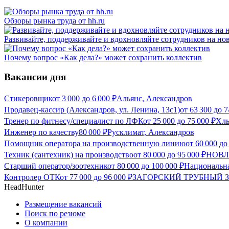
Обзоры рынка труда от hh.ru
Развивайте, поддерживайте и вдохновляйте сотрудников на нов
Почему вопрос «Как дела?» может сохранить коллектив
Вакансии дня
Стикеровщик
от
3 000
до
6 000
₽
Альянс, Александров
Продавец-кассир (Александров, ул. Ленина, 13с1)
от
63 300
до
7
Тренер по фитнесу/специалист по ЛФК
от
25 000
до
75 000
₽
Хлы
Инженер по качеству
80 000
₽
Русклимат, Александров
Помощник оператора на производственную линию
от
60 000
д
Техник (сантехник) на производство
от
80 000
до
95 000
₽
НОВЛА
Старший оператор/зоотехник
от
80 000
до
100 000
₽
Национальна
Контролер ОТК
от
77 000
до
96 000
₽
ЗАГОРСКИЙ ТРУБНЫЙ ЗА
HeadHunter
Размещение вакансий
Поиск по резюме
О компании