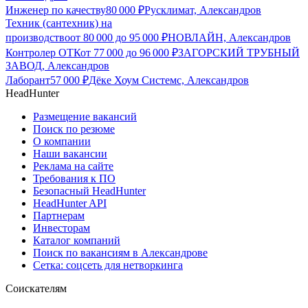
Инженер по качеству
80 000
₽
Русклимат, Александров
Техник (сантехник) на
производство
от
80 000
до
95 000
₽
НОВЛАЙН, Александров
Контролер ОТК
от
77 000
до
96 000
₽
ЗАГОРСКИЙ ТРУБНЫЙ
ЗАВОД, Александров
Лаборант
57 000
₽
Дёке Хоум Системс, Александров
HeadHunter
Размещение вакансий
Поиск по резюме
О компании
Наши вакансии
Реклама на сайте
Требования к ПО
Безопасный HeadHunter
HeadHunter API
Партнерам
Инвесторам
Каталог компаний
Поиск по вакансиям в Александрове
Сетка: соцсеть для нетворкинга
Соискателям