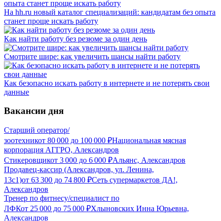
На hh.ru новый каталог специализаций: кандидатам без опыта
станет проще искать работу
Как найти работу без резюме за один день
Смотрите шире: как увеличить шансы найти работу
Как безопасно искать работу в интернете и не потерять свои
данные
Вакансии дня
Старший оператор/
зоотехник
от
80 000
до
100 000
₽
Национальная мясная
корпорация АГГРО, Александров
Стикеровщик
от
3 000
до
6 000
₽
Альянс, Александров
Продавец-кассир (Александров, ул. Ленина,
13с1)
от
63 300
до
74 800
₽
Сеть супермаркетов ДА!,
Александров
Тренер по фитнесу/специалист по
ЛФК
от
25 000
до
75 000
₽
Хлыновских Инна Юрьевна,
Александров