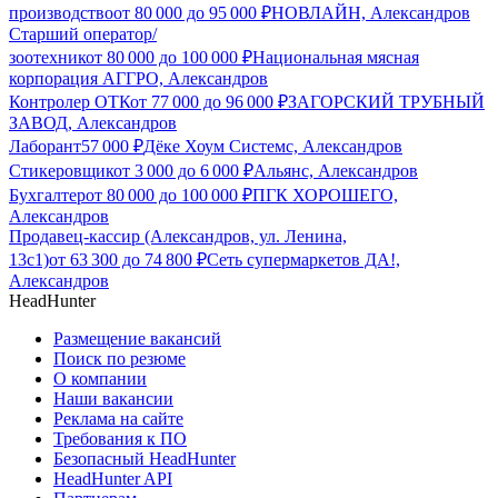
производство
от
80 000
до
95 000
₽
НОВЛАЙН, Александров
Старший оператор/
зоотехник
от
80 000
до
100 000
₽
Национальная мясная
корпорация АГГРО, Александров
Контролер ОТК
от
77 000
до
96 000
₽
ЗАГОРСКИЙ ТРУБНЫЙ
ЗАВОД, Александров
Лаборант
57 000
₽
Дёке Хоум Системс, Александров
Стикеровщик
от
3 000
до
6 000
₽
Альянс, Александров
Бухгалтер
от
80 000
до
100 000
₽
ПГК ХОРОШЕГО,
Александров
Продавец-кассир (Александров, ул. Ленина,
13с1)
от
63 300
до
74 800
₽
Сеть супермаркетов ДА!,
Александров
HeadHunter
Размещение вакансий
Поиск по резюме
О компании
Наши вакансии
Реклама на сайте
Требования к ПО
Безопасный HeadHunter
HeadHunter API