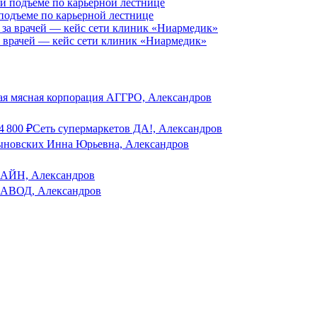
 подъеме по карьерной лестнице
за врачей — кейс сети клиник «Ниармедик»
я мясная корпорация АГГРО, Александров
4 800
₽
Сеть супермаркетов ДА!, Александров
новских Инна Юрьевна, Александров
ЙН, Александров
ВОД, Александров