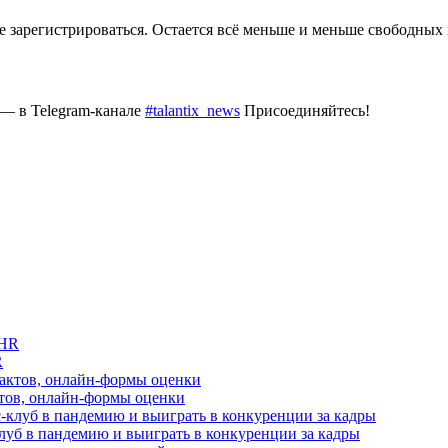
те зарегистрироваться. Остается всё меньше и меньше свободных 
 — в Telegram-канале
#talantix_news
Присоединяйтесь!
R
актов, онлайн-формы оценки
луб в пандемию и выиграть в конкуренции за кадры