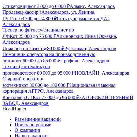
Стикеровщик
от
3 000
до
6 000
₽
Альянс, Александров
Продавец-кассир (Александров, ул. Ленина,
13с1)
от
63 300
до
74 800
₽
Сеть супермаркетов ДА!,
Александров
Тренер по фитнесу/специалист по
ЛФК
от
25 000
до
75 000
₽
Хлыновских Инна Юрьевна,
Александров
Инженер по качеству
80 000
₽
Русклимат, Александров
Помощник оператора на производственную
линию
от
60 000
до
85 000
₽
Профиль, Александров
Техник (сантехник) на
производство
от
80 000
до
95 000
₽
НОВЛАЙН, Александров
Старший оператор/
зоотехник
от
80 000
до
100 000
₽
Национальная мясная
корпорация АГГРО, Александров
Контролер ОТК
от
77 000
до
96 000
₽
ЗАГОРСКИЙ ТРУБНЫЙ
ЗАВОД, Александров
HeadHunter
Размещение вакансий
Поиск по резюме
О компании
Наши вакансии