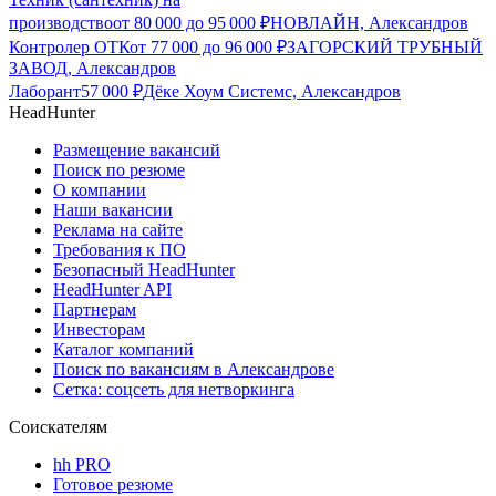
производство
от
80 000
до
95 000
₽
НОВЛАЙН, Александров
Контролер ОТК
от
77 000
до
96 000
₽
ЗАГОРСКИЙ ТРУБНЫЙ
ЗАВОД, Александров
Лаборант
57 000
₽
Дёке Хоум Системс, Александров
HeadHunter
Размещение вакансий
Поиск по резюме
О компании
Наши вакансии
Реклама на сайте
Требования к ПО
Безопасный HeadHunter
HeadHunter API
Партнерам
Инвесторам
Каталог компаний
Поиск по вакансиям в Александрове
Сетка: соцсеть для нетворкинга
Соискателям
hh PRO
Готовое резюме