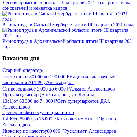
Лесная промышленность в III квартале 2021 года: рост числа
соискателей и нехватка кадров
Рынок труда в Санкт-Петербурге: итоги III квартала 2021 года
Рынок труда в Архангельской области: итоги III квартала 2021
года
Вакансии дня
Старший оператор/
зоотехник
от
80 000
до
100 000
₽
Национальная мясная
корпорация АГГРО, Александров
Стикеровщик
от
3 000
до
6 000
₽
Альянс, Александров
Продавец-кассир (Александров, ул. Ленина,
13с1)
от
63 300
до
74 800
₽
Сеть супермаркетов ДА!,
Александров
Тренер по фитнесу/специалист по
ЛФК
от
25 000
до
75 000
₽
Хлыновских Инна Юрьевна,
Александров
Инженер по качеству
80 000
₽
Русклимат, Александров
Техник (сантехник) на