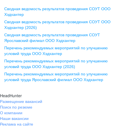
Сводная ведомость результатов проведения СОУТ ООО
Воронеж
Хэдхантер
Сводная ведомость результатов проведения СОУТ ООО
ул. Комиссаржевской, д. 10,
Хэдхантер (2026)
офис 1212
Сводная ведомость результатов проведения СОУТ
+7 473 280-05-05
Ярославский филиал ООО Хэдхантер
pr@vrn.hh.ru
Перечень рекомендуемых мероприятий по улучшению
условий труда ООО Хэдхантер
Казань
Перечень рекомендуемых мероприятий по улучшению
ул. Спартаковская, д. 2А, этаж 3,
условий труда ООО Хэдхантер (2026)
помещение 15
Перечень рекомендуемых мероприятий по улучшению
условий труда Ярославский филиал ООО Хэдхантер
+7 843 212-12-50
pr@kzn.hh.ru
HeadHunter
Размещение вакансий
Екатеринбург
Поиск по резюме
ул. Боевых Дружин, стр. 20,
О компании
5 этаж, офис 505, 521
Наши вакансии
Реклама на сайте
+7 343 226-79-99