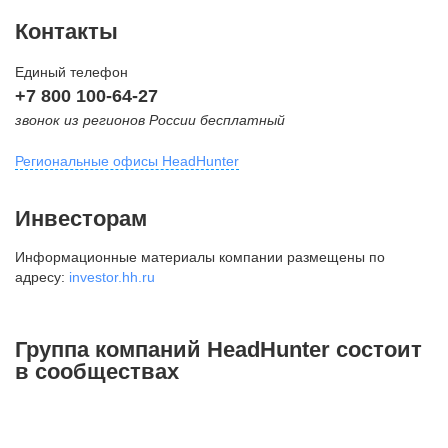
Контакты
Единый телефон
+7 800 100-64-27
звонок из регионов России бесплатный
Региональные офисы HeadHunter
Москва
Инвесторам
внутригородская территория
Информационные материалы компании размещены по
Муниципальный округ Тверской,
адресу:
investor.hh.ru
2-я Брестская ул., д. 48,
помещение 25
+7 495 974-64-27
Группа компаний HeadHunter состоит
+7 495 980-64-27
в сообществах
+7 495 134-92-24
press@hh.ru