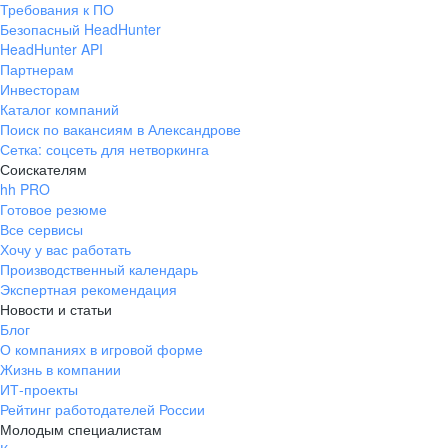
Требования к ПО
pr@ural.hh.ru
Безопасный HeadHunter
HeadHunter API
Краснодар
Партнерам
Инвесторам
ул. Янковского, д. 169, 7 этаж,
Каталог компаний
706 каб.
Поиск по вакансиям в Александрове
+7 861 205-55-57
Сетка: соцсеть для нетворкинга
pr@krd.hh.ru
Соискателям
hh PRO
Готовое резюме
Владивосток
Все сервисы
пер. Ланинский д. 4, офис 3.4
Хочу у вас работать
Производственный календарь
+7 423 202-33-28
Экспертная рекомендация
pr@dv.hh.ru
Новости и статьи
Блог
Новосибирск
О компаниях в игровой форме
Жизнь в компании
ул. Большевистская, д. 35,
ИТ-проекты
помещение 21
Рейтинг работодателей России
+7 383 207-94-64
Молодым специалистам