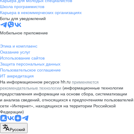
Карьера для молодых специалистов
pr@nsk.hh.ru
Школа программистов
Карьера в некоммерческих организациях
Минск
Боты для уведомлений
пр-т Дзержинского, д. 57,
10 этаж, помещение 45-1
Мобильное приложение
+375 (17)
336-03-02
Этика и комплаенс
pr@rabota.by
Оказание услуг
Использование сайтов
Алматы
Защита персональных данных
Пользовательское соглашение
пр. Абая, д. 151, БЦ Алатау,
ИТ аккредитация
12 этаж, офис 1209
На информационном ресурсе hh.ru
применяются
+7 727 232-13-13
рекомендательные технологии
(информационные технологии
pr@headhunter.com.kz
предоставления информации на основе сбора, систематизации
и анализа сведений, относящихся к предпочтениям пользователей
сети «Интернет», находящихся на территории Российской
Федерации)
Русский