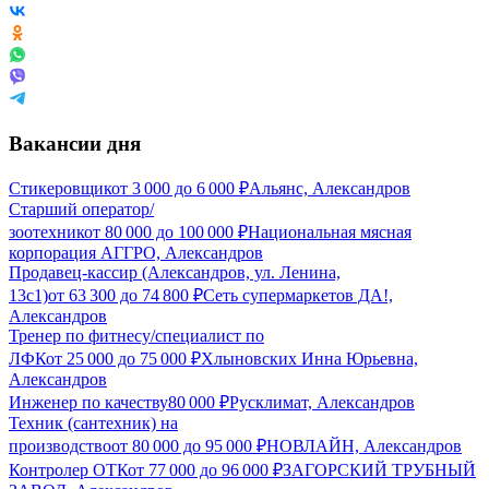
Вакансии дня
Стикеровщик
от
3 000
до
6 000
₽
Альянс, Александров
Старший оператор/
зоотехник
от
80 000
до
100 000
₽
Национальная мясная
корпорация АГГРО, Александров
Продавец-кассир (Александров, ул. Ленина,
13с1)
от
63 300
до
74 800
₽
Сеть супермаркетов ДА!,
Александров
Тренер по фитнесу/специалист по
ЛФК
от
25 000
до
75 000
₽
Хлыновских Инна Юрьевна,
Александров
Инженер по качеству
80 000
₽
Русклимат, Александров
Техник (сантехник) на
производство
от
80 000
до
95 000
₽
НОВЛАЙН, Александров
Контролер ОТК
от
77 000
до
96 000
₽
ЗАГОРСКИЙ ТРУБНЫЙ