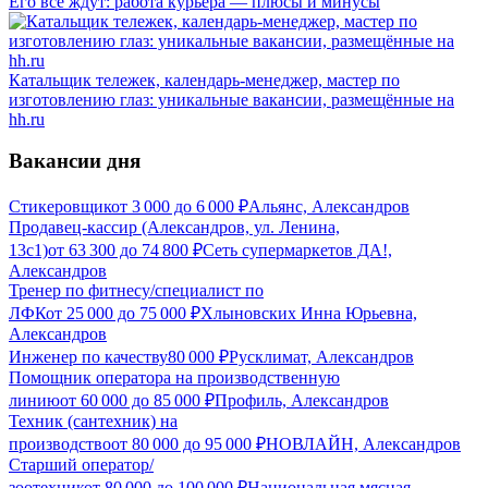
Его все ждут: работа курьера — плюсы и минусы
Катальщик тележек, календарь-менеджер, мастер по
изготовлению глаз: уникальные вакансии, размещённые на
hh.ru
Вакансии дня
Стикеровщик
от
3 000
до
6 000
₽
Альянс, Александров
Продавец-кассир (Александров, ул. Ленина,
13с1)
от
63 300
до
74 800
₽
Сеть супермаркетов ДА!,
Александров
Тренер по фитнесу/специалист по
ЛФК
от
25 000
до
75 000
₽
Хлыновских Инна Юрьевна,
Александров
Инженер по качеству
80 000
₽
Русклимат, Александров
Помощник оператора на производственную
линию
от
60 000
до
85 000
₽
Профиль, Александров
Техник (сантехник) на
производство
от
80 000
до
95 000
₽
НОВЛАЙН, Александров
Старший оператор/
зоотехник
от
80 000
до
100 000
₽
Национальная мясная