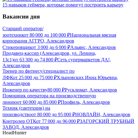
15 навыков геймера, которые помогут построить карьеру
Вакансии дня
Старший оператор/
зоотехник
от
80 000
до
100 000
₽
Национальная мясная
корпорация АГГРО, Александров
Стикеровщик
от
3 000
до
6 000
₽
Альянс, Александров
Продавец-кассир (Александров, ул. Ленина,
13с1)
от
63 300
до
74 800
₽
Сеть супермаркетов ДА!,
Александров
Тренер по фитнесу/специалист по
ЛФК
от
25 000
до
75 000
₽
Хлыновских Инна Юрьевна,
Александров
Инженер по качеству
80 000
₽
Русклимат, Александров
Помощник оператора на производственную
линию
от
60 000
до
85 000
₽
Профиль, Александров
Техник (сантехник) на
производство
от
80 000
до
95 000
₽
НОВЛАЙН, Александров
Контролер ОТК
от
77 000
до
96 000
₽
ЗАГОРСКИЙ ТРУБНЫЙ
ЗАВОД, Александров
HeadHunter