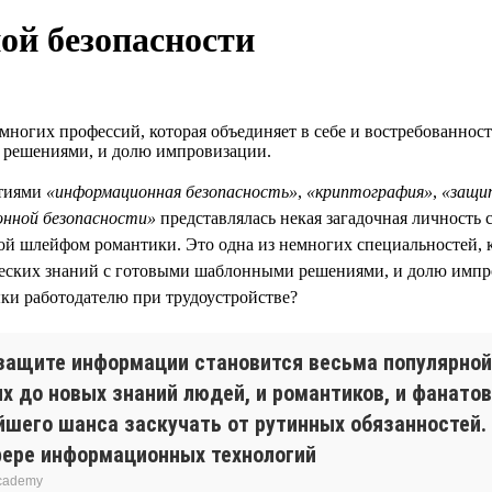
ой безопасности
ногих профессий, которая объединяет в себе и востребованность
 решениями, и долю импровизации.
ятиями
«информационная безопасность»
,
«криптография»
,
«защи
онной безопасности»
представлялась некая загадочная личность 
ой шлейфом романтики. Это одна из немногих специальностей, ко
ческих знаний с готовыми шаблонными решениями, и долю импро
ки работодателю при трудоустройстве?
 защите информации становится весьма популярной
х до новых знаний людей, и романтиков, и фанатов
йшего шанса заскучать от рутинных обязанностей.
фере информационных технологий
Academy