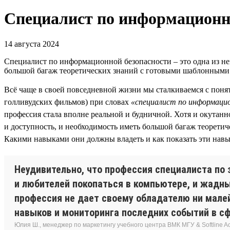
Специалист по информационн
14 августа 2024
Специалист по информационной безопасности – это одна из нем
большой багаж теоретических знаний с готовыми шаблонными
Всё чаще в своей повседневной жизни мы сталкиваемся с пон
голливудских фильмов) при словах
«специалист по информаци
профессия стала вполне реальной и будничной. Хотя и окутанн
и доступность, и необходимость иметь большой багаж теорети
Какими навыками они должны владеть и как показать эти навы
Неудивительно, что профессия специалиста по
и любителей покопаться в компьютере, и жадны
профессия не дает своему обладателю ни мале
навыков и мониторинга последних событий в с
Юлия Ш., менеджер по маркетингу учебного центра ВМК МГУ & Softline 