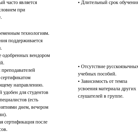
ый часто является
• Длительный срок обучения
словием при
.
ременным технологиям.
ения поддерживается
.
е одобренных вендором
й.
• Отсутствие русскоязычны
 преподавателей
учебных пособий.
 сертификатом
• Зависимость от темпа
ющему направлению.
усвоения материала других
й удобен для студентов
слушателей в группе.
пециалистов (есть
нятиями днем, вечером
и).
я сертификация после
сов.