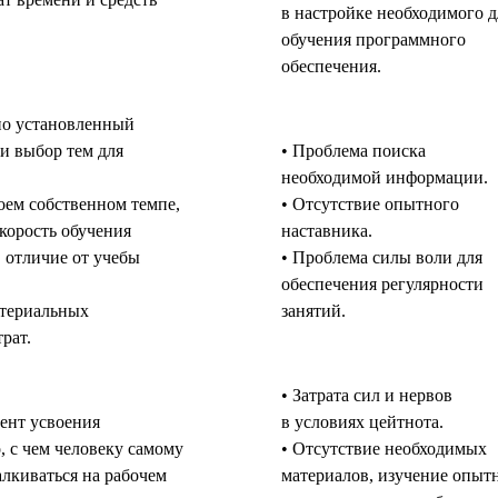
в настройке необходимого д
обучения программного
обеспечения.
но установленный
и выбор тем для
• Проблема поиска
необходимой информации.
оем собственном темпе,
• Отсутствие опытного
скорость обучения
наставника.
в отличие от учебы
• Проблема силы воли для
обеспечения регулярности
атериальных
занятий.
рат.
• Затрата сил и нервов
ент усвоения
в условиях цейтнота.
, с чем человеку самому
• Отсутствие необходимых
алкиваться на рабочем
материалов, изучение опы