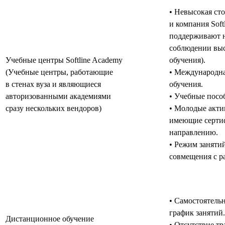
• Невысокая ст
и компания Soft
поддерживают н
соблюдении выс
Учебные центры Softline Academy
обучения).
(Учебные центры, работающие
• Международна
в стенах вуза и являющиеся
обучения.
авторизованными академиями
• Учебные пособ
сразу нескольких вендоров)
• Молодые акти
имеющие серти
направлению.
• Режим заняти
совмещения с р
• Самостоятель
график занятий.
Дистанционное обучение
• Отсутствие тр