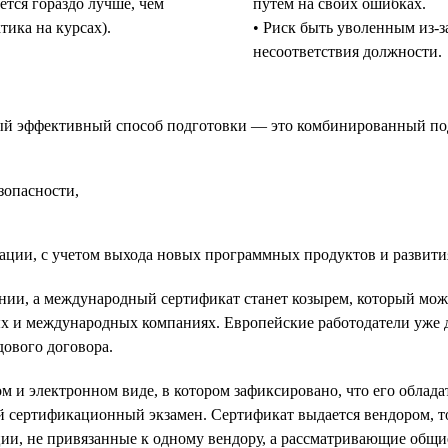
ется гораздо лучше, чем
путем на своих ошибках.
тика на курсах).
• Риск быть уволенным из-з
несоответствия должности.
мый эффективный способ подготовки — это комбинированный подх
зопасности,
ции, с учетом выхода новых программных продуктов и развити
нии, а международный сертификат станет козырем, который мож
ых и международных компаниях. Европейские работодатели уже
ового договора.
 и электронном виде, в котором зафиксировано, что его облада
й сертификационный экзамен. Сертификат выдается вендором, 
ации, не привязанные к одному вендору, а рассматривающие общ