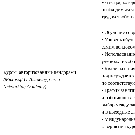
магистра, котор
необходимым у
трудоустройстве
• Обучение сов
• Уровень обуч
самим вендором
• Использовани
учебных пособи
• Квалификация
Курсы, авторизованные вендорами
подтверждается
(Microsoft IT Academy, Cisco
по соответству
Networking Academy)
• График заняти
и работающих с
выбор между за
и в выходные дн
• Международна
завершения кур