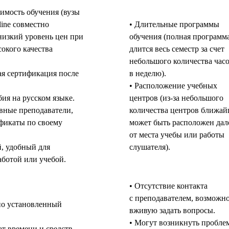
оимость обучения (вузы
line совместно
• Длительные программы
изкий уровень цен при
обучения (полная программ
окого качества
длится весь семестр за счет
небольшого количества час
я сертификация после
в неделю).
• Расположение учебных
ия на русском языке.
центров (из-за небольшого
вные преподаватели,
количества центров ближа
фикаты по своему
может быть расположен дал
от места учебы или работы
й, удобный для
слушателя).
аботой или учебой.
• Отсутствие контакта
с преподавателем, возможн
но установленный
вживую задать вопросы.
• Могут возникнуть пробле
ат времени и средств