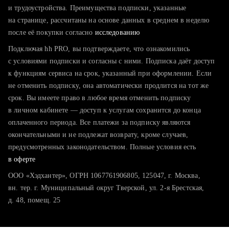
тратите много времени на поиск и вручную поднимаете
и трудоустройства. Преимущества подписки, указанные
резюме
на странице, рассчитаны на основе данных в среднем в неделю
после её покупки согласно
хотите сравнить себя с конкурентами и оценить шансы
исследованию
Подключая hh PRO, вы подтверждаете, что ознакомились
с условиями подписки и согласны с ними. Подписка даёт доступ
к функциям сервиса на срок, указанный при оформлении. Если
не отменить подписку, она автоматически продлится на тот же
срок. Вы имеете право в любое время отменить подписку
в личном кабинете — доступ к услугам сохранится до конца
оплаченного периода. Все платежи за подписку являются
окончательными и не подлежат возврату, кроме случаев,
предусмотренных законодательством. Полные условия есть
в оферте
ООО «Хэдхантер», ОГРН 1067761906805, 125047, г. Москва,
вн. тер. г. Муниципальный округ Тверской, ул. 2-я Брестская,
д. 48, помещ. 25