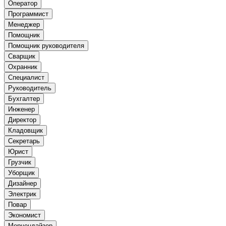
Оператор
Программист
Менеджер
Помощник
Помощник руководителя
Сварщик
Охранник
Специалист
Руководитель
Бухгалтер
Инженер
Директор
Кладовщик
Секретарь
Юрист
Грузчик
Уборщик
Дизайнер
Электрик
Повар
Экономист
Мерчендайзер