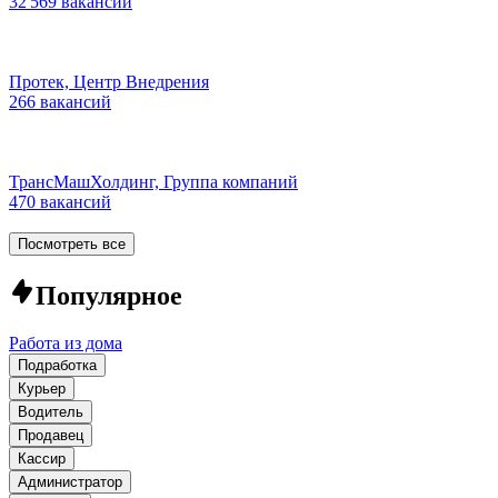
32 569 вакансий
Протек, Центр Внедрения
266 вакансий
ТрансМашХолдинг, Группа компаний
470 вакансий
Посмотреть все
Популярное
Работа из дома
Подработка
Курьер
Водитель
Продавец
Кассир
Администратор